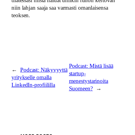
tilatessasi mistä haluat uniikin runon kertovan
niin lahjan saaja saa varmasti omanlaisensa
teoksen.
Podcast: Mistä lisää
←
Podcast: Näkyvyyttä
startup-
yritykselle omalla
menestystarinoita
LinkedIn-profiililla
Suomeen?
→