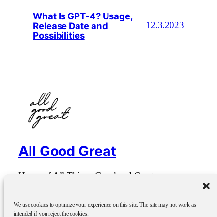
What Is GPT-4? Usage,
Release Date and
12.3.2023
Possibilities
All Good Great
Home of All Things Good and Great
We use cookies to optimize your experience on this site. The site may not work as
Blog
Events
intended if you reject the cookies.