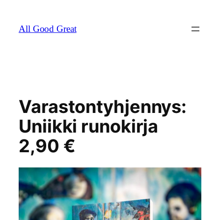
Skip
to
All Good Great
content
Varastontyhjennys:
Uniikki runokirja
2,90 €